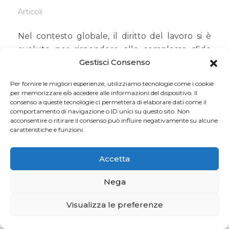
Articoli
Nel contesto globale, il diritto del lavoro si è
evoluto per rispondere alle complesse sfide
Gestisci Consenso
della delocalizzazione, dove aziende europee
trasferiscono parte della produzione in Paesi a
Per fornire le migliori esperienze, utilizziamo tecnologie come i cookie
minore costo per ottimizzare i costi operativi.
per memorizzare e/o accedere alle informazioni del dispositivo. Il
Questo fenomeno comporta la migrazione di
consenso a queste tecnologie ci permetterà di elaborare dati come il
comportamento di navigazione o ID unici su questo sito. Non
posti di lavoro, con conseguenze importanti
acconsentire o ritirare il consenso può influire negativamente su alcune
per i diritti dei lavoratori coinvolti. Il diritto del
caratteristiche e funzioni.
lavoro internazionale ha quindi acquisito un
ruolo centrale, ponendosi come baluardo per
Accetta
la tutela dei diritti dei lavoratori che si trovano a
Nega
operare in contesti diversi e spesso meno
garantiti. Gli avvocati specializzati in questo
Visualizza le preferenze
ambito sono figure chiave nel garantire che i
diritti dei lavoratori siano rispettati,